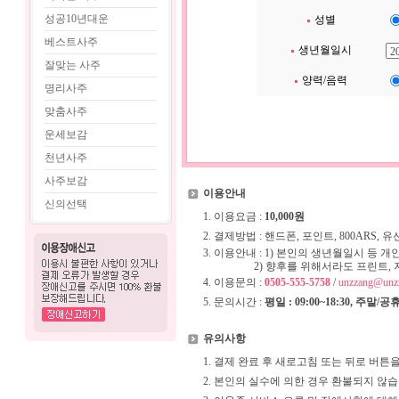
성공10년대운
성별
베스트사주
생년월일시
잘맞는 사주
양력/음력
명리사주
맞춤사주
운세보감
천년사주
사주보감
이용안내
신의선택
1. 이용요금 :
10,000원
2. 결제방법 : 핸드폰, 포인트, 800ARS,
3. 이용안내 : 1) 본인의 생년월일시 등
2) 향후를 위해서라도 프린트, 저장,
4. 이용문의 :
0505-555-5758
/
unzzang@unz
5. 문의시간 :
평일 : 09:00~18:30, 주말/
유의사항
1. 결제 완료 후 새로고침 또는 뒤로 버튼
2. 본인의 실수에 의한 경우 환불되지 않습