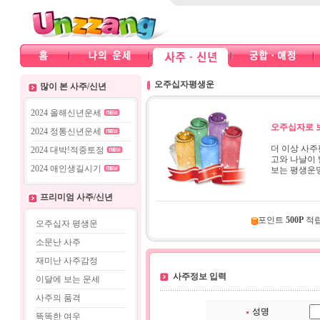
오주십자평생운
많이 본 사주/신년
2024 올해신년운세
오주십자로 
2024 정통신년운세
더 이상 사주
2024 대박!적중토정
고와 나날이 
2024 애인생길시기
보는 평생운명
프리미엄 사주/신년
포인트
500P
적
오주십자 평생운
소문난 사주
재미난 사주감정
사주정보 입력
이달에 보는 운세
사주의 품격
성명
똑똑한 여우