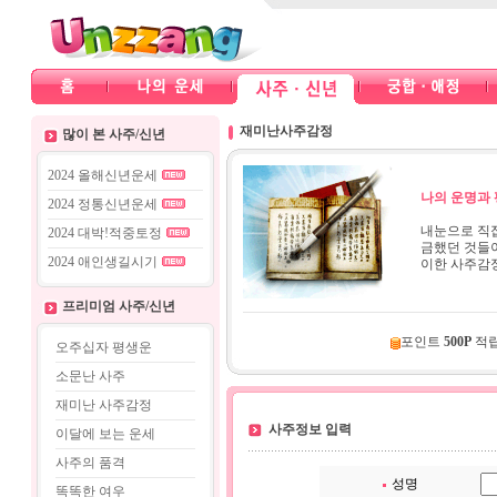
재미난사주감정
많이 본 사주/신년
2024 올해신년운세
나의 운명과 
2024 정통신년운세
내눈으로 직접
2024 대박!적중토정
금했던 것들이
2024 애인생길시기
이한 사주감정
프리미엄 사주/신년
포인트
500P
적
오주십자 평생운
소문난 사주
재미난 사주감정
사주정보 입력
이달에 보는 운세
사주의 품격
성명
똑똑한 여우