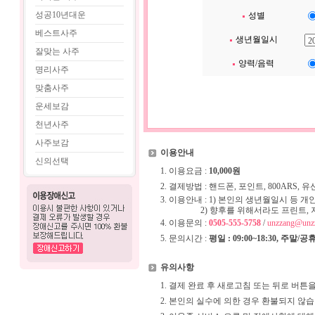
성공10년대운
성별
베스트사주
생년월일시
잘맞는 사주
양력/음력
명리사주
맞춤사주
운세보감
천년사주
사주보감
이용안내
신의선택
1. 이용요금 :
10,000원
2. 결제방법 : 핸드폰, 포인트, 800ARS,
3. 이용안내 : 1) 본인의 생년월일시 등
2) 향후를 위해서라도 프린트, 저장,
4. 이용문의 :
0505-555-5758
/
unzzang@unz
5. 문의시간 :
평일 : 09:00~18:30, 주말/
유의사항
1. 결제 완료 후 새로고침 또는 뒤로 버튼
2. 본인의 실수에 의한 경우 환불되지 않습