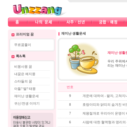
재미난 생활운세
프리미엄 꿈
무료꿈풀이
재미난 생활
톡&톡
우리 주위에서
리는 재미난 
비몽사몽 꿈
내꿈은 예지몽
스타들의 꿈
번호
아들? 딸? 태몽
9
개운에 대하여 - 팔자, 고쳐지
재미난 생활운세
귀신/전생 이야기
8
호랑이띠와 닭띠의 숨겨진 비밀
7
제왕절개로 우리아이 운명이 
6
사람에 대한 혈액형과 명리의 