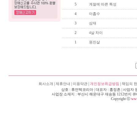
5
계절에 따른 특성
4
아홉수
3
삼재
2
4살 차이
1
원진살
회사소개
|
제휴안내
|
이용약관
|
개인정보취급방침
|
책임의 
상호 : 휴먼텍코리아 | 대표자 : 홍정흔 | 사업자 등록
사업장 소재지 : 부산시 해운대구 재송동 1212번지 큐비e센텀 6층
Copyright ⓒ
www