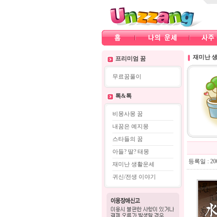
재미난 
프리미엄 꿈
무료꿈풀이
톡&톡
비몽사몽 꿈
내꿈은 예지몽
스타들의 꿈
아들? 딸? 태몽
등록일 : 200
재미난 생활운세
귀신/전생 이야기