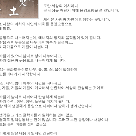
도란 세상의 이치이니
곧 세상을 깨닫기 위해 음양오행을 쓴 것입니다.
세상은 사람과 자연이 함께하는 곳입니다.
 사람의 이치와 자연의 이치를 음양오행으로
 되죠.
음양으로 나누어지는데, 에너지의 정지와 움직임이 있게 됩니다.
밝음과 어두움으로 나누어져 하루가 탄생하고,
 차가움으로 계절이 나뉩니다.
사람이 있으니 남녀로 성이 나누어지고,
따라 젊음과 늙음으로 나누어지게 됩니다.
는 목화토금수로 나무, 불, 흙, 쇠, 물이 발생하여
만들어나가기 시작합니다.
점심, 저녁, 밤이 하루의 시간을 나타내고
름, 가을, 겨울의 계절이 계속해서 순환하여 세상이 완성되는 것이죠.
사람이 남녀로 나뉘어져 탄생하게 되는데,
따라 아이, 청년, 장년, 노년을 거치게 됩니다.
람 외의 생명체가 음양으로 나뉘어져 숱하게 생겨났습니다.
생각은 그리스 철학가들과 일치하는 면이 많죠.
경과도 일맥상통하는 면이 많습니다. 그러고 보면 동양이나 서양이나
보는 눈이 비슷한 점이 많군요.
이렇게 많은 내용이 있지만 간단하게