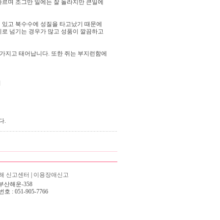
빠르며 조그만 일에는 잘 놀라지만 큰일에
 있고 북수수에 성질을 타고났기 때문에
지로 넘기는 경우가 많고 성품이 깔끔하고
가지고 태어납니다. 또한 쥐는 부지런함에
니
다.
해 신고센터
|
이용장애신고
-부산해운-358
: 051-905-7766