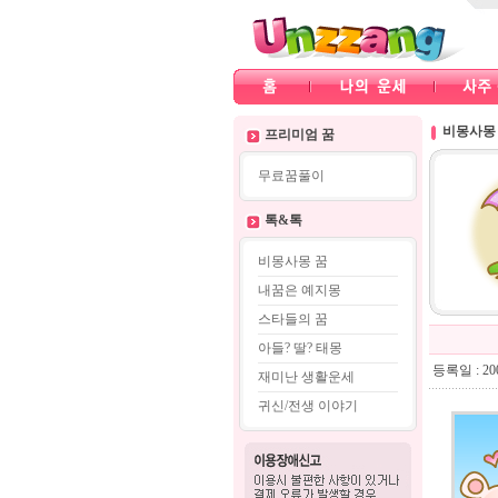
비몽사몽
프리미엄 꿈
무료꿈풀이
톡&톡
비몽사몽 꿈
내꿈은 예지몽
스타들의 꿈
아들? 딸? 태몽
등록일 : 200
재미난 생활운세
귀신/전생 이야기