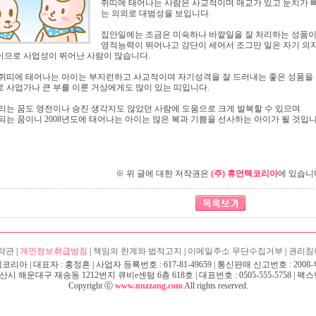
쥐띠에 태어나는 사람은 사교적이며 애교가 있고 눈치가 
는 의외로 대범성을 보입니다.
집안일에는 조금은 미숙하나 바깥일을 잘 처리하는 성품이
영적능력이 뛰어나고 강단이 세어서 조그만 일은 자기 의
므로 사업성이 뛰어난 사람이 많습니다.
쥐띠에 태어나는 아이는 부지런하고 사교적이며 자기성격을 잘 드러내는 좋은 성품을 
 사업가나 큰 부를 이룬 거상에게도 많이 있는 띠입니다.
리는 꿈도 영전이나 승진 생각지도 않았던 사람에 도움으로 크게 발복할 수 있으며
되는 꿈이니 2008년도에 태어나는 아이는 많은 복과 기쁨을 선사하는 아이가 될 것입
※ 위 글에 대한 저작권은
(주) 휴먼텍코리아
에 있습니
약관
|
개인정보취급방침
|
책임의 한계와 법적고지
|
이메일주소 무단수집거부
|
권리침
코리아 | 대표자 : 홍정흔 | 사업자 등록번호 : 617-81-49659 | 통신판매 신고번호 : 2008
 해운대구 재송동 1212번지 큐비e센텀 6층 618호 | 대표번호 : 0505-555-5758 | 팩스번호 
Copyright ⓒ
www.unzzang.com
All rights reserved.